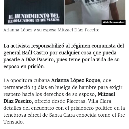
RADIO MARTÍ
ESPECIALES
MULTIMEDIA
ESPECIALES
Arianna López y su esposa Mitzael Díaz Paceiro
EDITORIALES
LA REALIDAD DE LA VIVIENDA EN CUBA
La activista responsabilizó al régimen comunista del
SER VIEJO EN CUBA
SÍGUENOS
general Raúl Castro por cualquier cosa que pueda
KENTU-CUBANO
pasarle a Díaz Paseiro, pues teme por la vida de su
esposo en prisión.
LOS SANTOS DE HIALEAH
DESINFORMACIÓN RUSA EN AMÉRICA LATINA
La opositora cubana
Arianna López Roque
, que
permaneció 13 días en huelga de hambre para exigir
LA INVASIÓN DE RUSIA A UCRANIA
respeto hacia los derechos de su esposo,
Mitzael
Díaz Paseiro
, ofreció desde Placetas, Villa Clara,
detalles del encuentro con el prisionero político en la
tenebrosa cárcel de Santa Clara conocida como el Pre
Tensado.