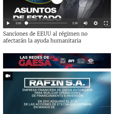
Auto
0:00
3:38
144p
Sanciones de EEUU al régimen no
afectarán la ayuda humanitaria
240p
360p
Auto
144p
240p
360p
480p
480p
720p
720p