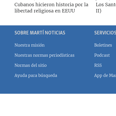
RADIO MARTÍ
Cubanos hicieron historia por la
Los Sant
ESPECIALES
libertad religiosa en EEUU
II)
MULTIMEDIA
ESPECIALES
EDITORIALES
LA REALIDAD DE LA VIVIENDA EN
SOBRE MARTÍ NOTICIAS
SERVICIO
CUBA
SER VIEJO EN CUBA
Nuestra misión
Boletines
KENTU-CUBANO
Nuestras normas periodísticas
Podcast
LOS SANTOS DE HIALEAH
Normas del sitio
RSS
DESINFORMACIÓN RUSA EN
Ayuda para búsqueda
App de Mar
AMÉRICA LATINA
LA INVASIÓN DE RUSIA A UCRANIA