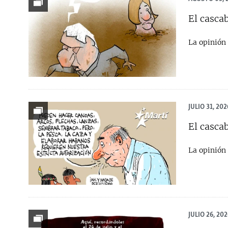
RADIO MARTÍ
El cascab
ESPECIALES
MULTIMEDIA
ESPECIALES
La opinión 
EDITORIALES
LA REALIDAD DE LA VIVIENDA EN
CUBA
SER VIEJO EN CUBA
KENTU-CUBANO
JULIO 31, 202
LOS SANTOS DE HIALEAH
El cascab
DESINFORMACIÓN RUSA EN
La opinión 
AMÉRICA LATINA
LA INVASIÓN DE RUSIA A UCRANIA
JULIO 26, 202