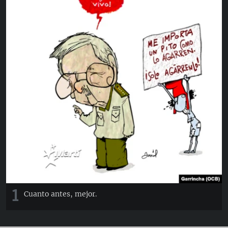
RADIO MARTÍ
ESPECIALES
MULTIMEDIA
ESPECIALES
EDITORIALES
LA REALIDAD DE LA VIVIENDA EN CUBA
SER VIEJO EN CUBA
SÍGUENOS
KENTU-CUBANO
LOS SANTOS DE HIALEAH
DESINFORMACIÓN RUSA EN AMÉRICA LATINA
LA INVASIÓN DE RUSIA A UCRANIA
1
Cuanto antes, mejor.