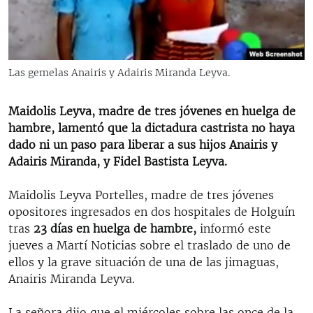
RADIO MARTÍ
ESPECIALES
MULTIMEDIA
ESPECIALES
Las gemelas Anairis y Adairis Miranda Leyva.
EDITORIALES
LA REALIDAD DE LA VIVIENDA EN CUBA
Maidolis Leyva, madre de tres jóvenes en huelga de
SER VIEJO EN CUBA
SÍGUENOS
hambre, lamentó que la dictadura castrista no haya
KENTU-CUBANO
dado ni un paso para liberar a sus hijos Anairis y
Adairis Miranda, y Fidel Bastista Leyva.
LOS SANTOS DE HIALEAH
DESINFORMACIÓN RUSA EN AMÉRICA LATINA
Maidolis Leyva Portelles, madre de tres jóvenes
opositores ingresados en dos hospitales de Holguín
LA INVASIÓN DE RUSIA A UCRANIA
tras
23 días en huelga de hambre,
informó este
jueves a Martí Noticias sobre el traslado de uno de
ellos y la grave situación de una de las jimaguas,
Anairis Miranda Leyva.
La señora dijo que el miércoles sobre las once de la