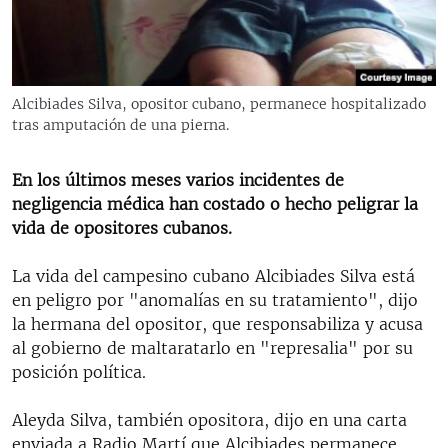
RADIO MARTÍ
ESPECIALES
MULTIMEDIA
ESPECIALES
Alcibiades Silva, opositor cubano, permanece hospitalizado
EDITORIALES
tras amputación de una pierna.
LA REALIDAD DE LA VIVIENDA EN CUBA
SER VIEJO EN CUBA
En los últimos meses varios incidentes de
SÍGUENOS
KENTU-CUBANO
negligencia médica han costado o hecho peligrar la
vida de opositores cubanos.
LOS SANTOS DE HIALEAH
DESINFORMACIÓN RUSA EN AMÉRICA LATINA
La vida del campesino cubano Alcibiades Silva está
en peligro por "anomalías en su tratamiento", dijo
LA INVASIÓN DE RUSIA A UCRANIA
la hermana del opositor, que responsabiliza y acusa
al gobierno de maltaratarlo en "represalia" por su
posición política.
Aleyda Silva, también opositora, dijo en una carta
enviada a Radio Martí que Alcibiades permanece