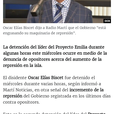
RADIO MARTÍ
ESPECIALES
MULTIMEDIA
ESPECIALES
Oscar Elías Biscet dijo a Radio Martí que el Gobierno "está
EDITORIALES
LA REALIDAD DE LA VIVIENDA EN CUBA
engrasando su maquinaria de represión".
SER VIEJO EN CUBA
SÍGUENOS
La detención del líder del Proyecto Emilia durante
KENTU-CUBANO
algunas horas este miércoles ocurre en medio de la
denuncia de opositores acerca del aumento de la
LOS SANTOS DE HIALEAH
represión en la isla.
DESINFORMACIÓN RUSA EN AMÉRICA LATINA
El disidente
Oscar Elías Biscet
fue detenido el
LA INVASIÓN DE RUSIA A UCRANIA
miércoles durante varias horas, según informó a
Martí Noticias, en otra señal del
incremento de la
represión
del Gobierno registrada en los últimos días
contra opositores.