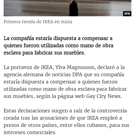
RADIO MARTÍ
ESPECIALES
Primera tienda de IKEA en Suiza
MULTIMEDIA
ESPECIALES
EDITORIALES
La compañía estaría dispuesta a compensar a
LA REALIDAD DE LA VIVIENDA EN CUBA
quienes fueron utilizadas como mano de obra
SER VIEJO EN CUBA
esclava para fabricar sus muebles.
SÍGUENOS
KENTU-CUBANO
La portavoz de IKEA, Ylva Magnusson, declaró a la
LOS SANTOS DE HIALEAH
agencia alemana de noticias DPA que su compañía
estaría dispuesta a compensar a quienes fueron
DESINFORMACIÓN RUSA EN AMÉRICA LATINA
utilizadas como mano de obra esclava para fabricar
LA INVASIÓN DE RUSIA A UCRANIA
sus muebles, según la página web Gay City News.
Estas declaraciones surgen a raíz de la controversia
creada tras las acusaciones de que IKEA empleó a
presos de otros países, entre ellos cubanos, para sus
intereses comerciales.