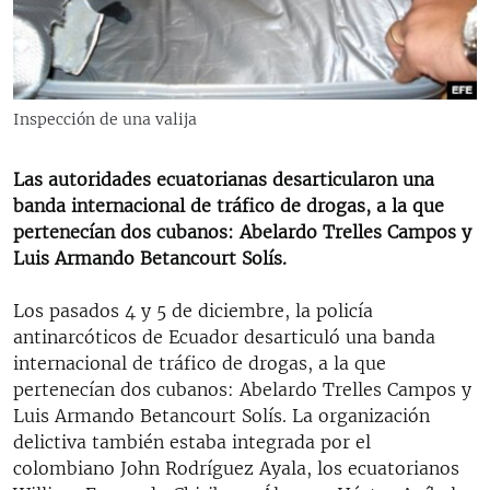
RADIO MARTÍ
ESPECIALES
MULTIMEDIA
ESPECIALES
Inspección de una valija
EDITORIALES
LA REALIDAD DE LA VIVIENDA EN CUBA
SER VIEJO EN CUBA
Las autoridades ecuatorianas desarticularon una
SÍGUENOS
banda internacional de tráfico de drogas, a la que
KENTU-CUBANO
pertenecían dos cubanos: Abelardo Trelles Campos y
LOS SANTOS DE HIALEAH
Luis Armando Betancourt Solís.
DESINFORMACIÓN RUSA EN AMÉRICA LATINA
Los pasados 4 y 5 de diciembre, la policía
LA INVASIÓN DE RUSIA A UCRANIA
antinarcóticos de Ecuador desarticuló una banda
internacional de tráfico de drogas, a la que
pertenecían dos cubanos: Abelardo Trelles Campos y
Luis Armando Betancourt Solís. La organización
delictiva también estaba integrada por el
colombiano John Rodríguez Ayala, los ecuatorianos