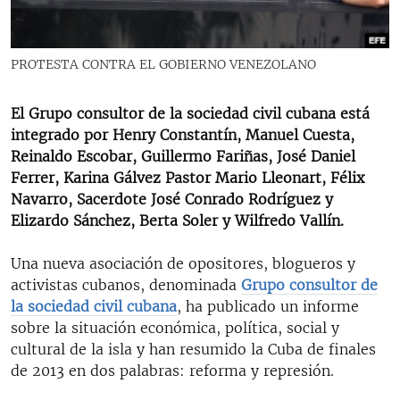
RADIO MARTÍ
ESPECIALES
PROTESTA CONTRA EL GOBIERNO VENEZOLANO
MULTIMEDIA
ESPECIALES
EDITORIALES
El Grupo consultor de la sociedad civil cubana está
LA REALIDAD DE LA VIVIENDA EN CUBA
integrado por Henry Constantín, Manuel Cuesta,
SER VIEJO EN CUBA
Reinaldo Escobar, Guillermo Fariñas, José Daniel
SÍGUENOS
Ferrer, Karina Gálvez Pastor Mario Lleonart, Félix
KENTU-CUBANO
Navarro, Sacerdote José Conrado Rodríguez y
LOS SANTOS DE HIALEAH
Elizardo Sánchez, Berta Soler y Wilfredo Vallín.
DESINFORMACIÓN RUSA EN AMÉRICA LATINA
Una nueva asociación de opositores, blogueros y
LA INVASIÓN DE RUSIA A UCRANIA
activistas cubanos, denominada
Grupo consultor de
la sociedad civil cubana
, ha publicado un informe
sobre la situación económica, política, social y
cultural de la isla y han resumido la Cuba de finales
de 2013 en dos palabras: reforma y represión.