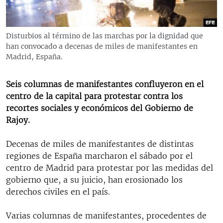
RADIO MARTÍ
ESPECIALES
Disturbios al término de las marchas por la dignidad que
MULTIMEDIA
ESPECIALES
han convocado a decenas de miles de manifestantes en
Madrid, España.
EDITORIALES
LA REALIDAD DE LA VIVIENDA EN CUBA
SER VIEJO EN CUBA
Seis columnas de manifestantes confluyeron en el
SÍGUENOS
centro de la capital para protestar contra los
KENTU-CUBANO
recortes sociales y económicos del Gobierno de
LOS SANTOS DE HIALEAH
Rajoy.
DESINFORMACIÓN RUSA EN AMÉRICA LATINA
Decenas de miles de manifestantes de distintas
LA INVASIÓN DE RUSIA A UCRANIA
regiones de España marcharon el sábado por el
centro de Madrid para protestar por las medidas del
gobierno que, a su juicio, han erosionado los
derechos civiles en el país.
Varias columnas de manifestantes, procedentes de