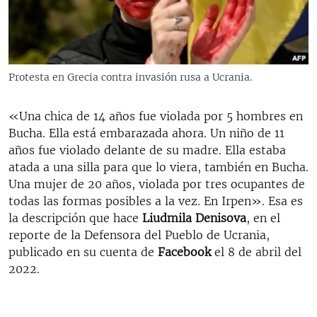
RADIO MARTÍ
ESPECIALES
MULTIMEDIA
ESPECIALES
Protesta en Grecia contra invasión rusa a Ucrania.
EDITORIALES
LA REALIDAD DE LA VIVIENDA EN CUBA
SER VIEJO EN CUBA
«Una chica de 14 años fue violada por 5 hombres en
SÍGUENOS
Bucha. Ella está embarazada ahora. Un niño de 11
KENTU-CUBANO
años fue violado delante de su madre. Ella estaba
LOS SANTOS DE HIALEAH
atada a una silla para que lo viera, también en Bucha.
Una mujer de 20 años, violada por tres ocupantes de
DESINFORMACIÓN RUSA EN AMÉRICA LATINA
todas las formas posibles a la vez. En Irpen». Esa es
LA INVASIÓN DE RUSIA A UCRANIA
la descripción que hace
Liudmila Denisova
, en el
reporte de la Defensora del Pueblo de Ucrania,
publicado en su cuenta de
Facebook
el 8 de abril del
2022.