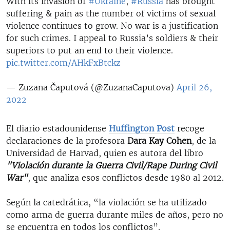
With its invasion of
#Ukraine
,
#Russia
has brought
suffering & pain as the number of victims of sexual
violence continues to grow. No war is a justification
for such crimes. I appeal to Russia’s soldiers & their
superiors to put an end to their violence.
pic.twitter.com/AHkFxBtckz
— Zuzana Čaputová (@ZuzanaCaputova)
April 26,
2022
El diario estadounidense
Huffington Post
recoge
declaraciones de la profesora
Dara Kay Cohen
, de la
Universidad de Harvad, quien es autora del libro
"Violación durante la Guerra Civil/Rape During Civil
War"
, que analiza esos conflictos desde 1980 al 2012.
Según la catedrática, “la violación se ha utilizado
como arma de guerra durante miles de años, pero no
se encuentra en todos los conflictos”.