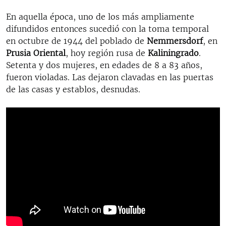
En aquella época, uno de los más ampliamente
difundidos entonces sucedió con la toma temporal
en octubre de 1944 del poblado de
Nemmersdorf
, en
Prusia Oriental
, hoy región rusa de
Kaliningrado
.
Setenta y dos mujeres, en edades de 8 a 83 años,
fueron violadas. Las dejaron clavadas en las puertas
de las casas y establos, desnudas.