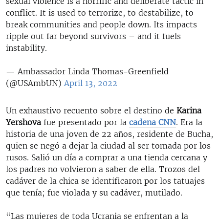
sexual violence is a horrific and deliberate tactic in
conflict. It is used to terrorize, to destabilize, to
break communities and people down. Its impacts
ripple out far beyond survivors – and it fuels
instability.
— Ambassador Linda Thomas-Greenfield
(@USAmbUN)
April 13, 2022
Un exhaustivo recuento sobre el destino de
Karina
Yershova
fue presentado por la
cadena CNN
. Era la
historia de una joven de 22 años, residente de Bucha,
quien se negó a dejar la ciudad al ser tomada por los
rusos. Salió un día a comprar a una tienda cercana y
los padres no volvieron a saber de ella. Trozos del
cadáver de la chica se identificaron por los tatuajes
que tenía; fue violada y su cadáver, mutilado.
“Las mujeres de toda Ucrania se enfrentan a la