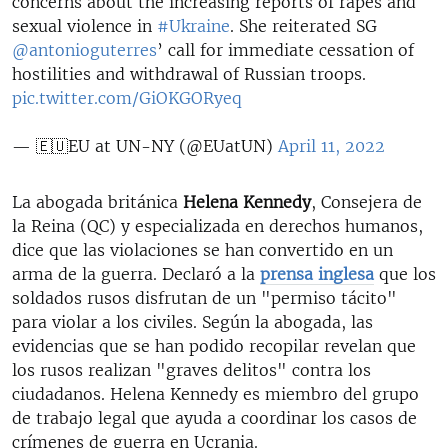
concerns about the increasing reports of rapes and
sexual violence in
#Ukraine
. She reiterated SG
@antonioguterres
’ call for immediate cessation of
hostilities and withdrawal of Russian troops.
pic.twitter.com/GiOKGORyeq
— 🇪🇺EU at UN-NY (@EUatUN)
April 11, 2022
La abogada británica
Helena Kennedy
, Consejera de
la Reina (QC) y especializada en derechos humanos,
dice que las violaciones se han convertido en un
arma de la guerra. Declaró a la
prensa inglesa
que los
soldados rusos disfrutan de un "permiso tácito"
para violar a los civiles. Según la abogada, las
evidencias que se han podido recopilar revelan que
los rusos realizan "graves delitos" contra los
ciudadanos. Helena Kennedy es miembro del grupo
de trabajo legal que ayuda a coordinar los casos de
crímenes de guerra en Ucrania.