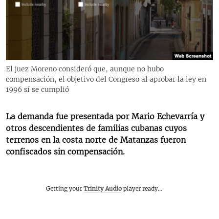
RADIO MARTÍ
ESPECIALES
MULTIMEDIA
ESPECIALES
EDITORIALES
LA REALIDAD DE LA VIVIENDA EN CUBA
El juez Moreno consideró que, aunque no hubo
compensación, el objetivo del Congreso al aprobar la ley en
SER VIEJO EN CUBA
SÍGUENOS
1996 sí se cumplió
KENTU-CUBANO
LOS SANTOS DE HIALEAH
La demanda fue presentada por Mario Echevarría y
otros descendientes de familias cubanas cuyos
DESINFORMACIÓN RUSA EN AMÉRICA LATINA
terrenos en la costa norte de Matanzas fueron
LA INVASIÓN DE RUSIA A UCRANIA
confiscados sin compensación.
Getting your
Trinity Audio
player ready...