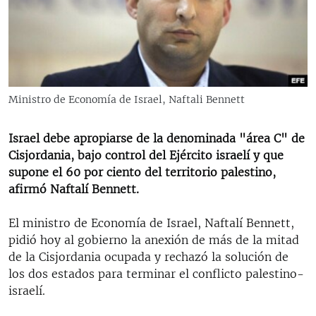
RADIO MARTÍ
ESPECIALES
MULTIMEDIA
ESPECIALES
EDITORIALES
LA REALIDAD DE LA VIVIENDA EN CUBA
Ministro de Economía de Israel, Naftali Bennett
SER VIEJO EN CUBA
SÍGUENOS
Israel debe apropiarse de la denominada "área C" de
KENTU-CUBANO
Cisjordania, bajo control del Ejército israelí y que
LOS SANTOS DE HIALEAH
supone el 60 por ciento del territorio palestino,
afirmó Naftalí Bennett.
DESINFORMACIÓN RUSA EN AMÉRICA LATINA
LA INVASIÓN DE RUSIA A UCRANIA
El ministro de Economía de Israel, Naftalí Bennett,
pidió hoy al gobierno la anexión de más de la mitad
de la Cisjordania ocupada y rechazó la solución de
los dos estados para terminar el conflicto palestino-
israelí.