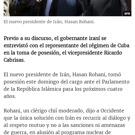
RADIO MARTÍ
ESPECIALES
El nuevo presidente de Irán, Hasan Rohani.
MULTIMEDIA
ESPECIALES
EDITORIALES
Previo a su discurso, el gobernante iraní se
LA REALIDAD DE LA VIVIENDA EN CUBA
entrevistó con el representante del régimen de Cuba
SER VIEJO EN CUBA
en la toma de posesión, el vicepresidente Ricardo
SÍGUENOS
Cabrisas.
KENTU-CUBANO
LOS SANTOS DE HIALEAH
El nuevo presidente de Irán, Hasan Rohani, tomó
posesión este domingo del cargo ante el Parlamento
DESINFORMACIÓN RUSA EN AMÉRICA LATINA
de la República Islámica para los próximos cuatro
LA INVASIÓN DE RUSIA A UCRANIA
años.
Rohani, un clérigo chií moderado, dijo a Occidente
que la única solución con Irán es recurrir al diálogo y
al respeto mutuo y no a las sanciones ni amenazas
de guerra, en alusión al programa nuclear de