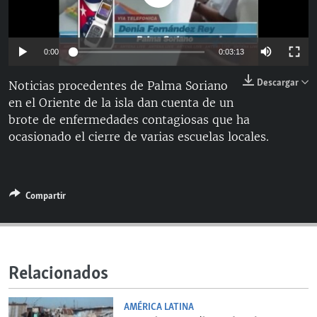
RADIO MARTÍ
ESPECIALES
0:00
0:03:13
MULTIMEDIA
ESPECIALES
Descargar
Noticias procedentes de Palma Soriano
EDITORIALES
LA REALIDAD DE LA VIVIENDA EN CUBA
en el Oriente de la isla dan cuenta de un
SER VIEJO EN CUBA
brote de enfermedades contagiosas que ha
SÍGUENOS
ocasionado el cierre de varias escuelas locales.
KENTU-CUBANO
LOS SANTOS DE HIALEAH
DESINFORMACIÓN RUSA EN AMÉRICA LATINA
Compartir
LA INVASIÓN DE RUSIA A UCRANIA
Relacionados
AMÉRICA LATINA