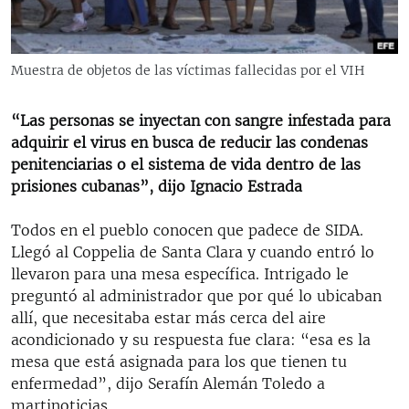
RADIO MARTÍ
ESPECIALES
Muestra de objetos de las víctimas fallecidas por el VIH
MULTIMEDIA
ESPECIALES
EDITORIALES
LA REALIDAD DE LA VIVIENDA EN CUBA
“Las personas se inyectan con sangre infestada para
adquirir el virus en busca de reducir las condenas
SER VIEJO EN CUBA
penitenciarias o el sistema de vida dentro de las
SÍGUENOS
KENTU-CUBANO
prisiones cubanas”, dijo Ignacio Estrada
LOS SANTOS DE HIALEAH
Todos en el pueblo conocen que padece de SIDA.
DESINFORMACIÓN RUSA EN AMÉRICA LATINA
Llegó al Coppelia de Santa Clara y cuando entró lo
llevaron para una mesa específica. Intrigado le
LA INVASIÓN DE RUSIA A UCRANIA
preguntó al administrador que por qué lo ubicaban
allí, que necesitaba estar más cerca del aire
acondicionado y su respuesta fue clara: “esa es la
mesa que está asignada para los que tienen tu
enfermedad”, dijo Serafín Alemán Toledo a
martinoticias.