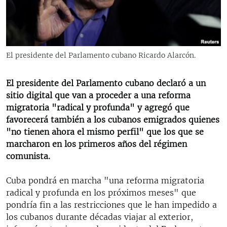
RADIO MARTÍ
ESPECIALES
MULTIMEDIA
ESPECIALES
El presidente del Parlamento cubano Ricardo Alarcón.
EDITORIALES
LA REALIDAD DE LA VIVIENDA EN CUBA
SER VIEJO EN CUBA
El presidente del Parlamento cubano declaró a un
SÍGUENOS
sitio digital que van a proceder a una reforma
KENTU-CUBANO
migratoria "radical y profunda" y agregó que
LOS SANTOS DE HIALEAH
favorecerá también a los cubanos emigrados quienes
"no tienen ahora el mismo perfil" que los que se
DESINFORMACIÓN RUSA EN AMÉRICA LATINA
marcharon en los primeros años del régimen
LA INVASIÓN DE RUSIA A UCRANIA
comunista.
Cuba pondrá en marcha "una reforma migratoria
radical y profunda en los próximos meses" que
pondría fin a las restricciones que le han impedido a
los cubanos durante décadas viajar al exterior,