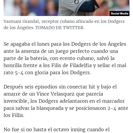
RADIO MARTÍ
ESPECIALES
Yasmani Grandal, receptor cubano afincado en los Dodgers
MULTIMEDIA
ESPECIALES
de los Ángeles. TOMADO DE TWITTER.
EDITORIALES
LA REALIDAD DE LA VIVIENDA EN CUBA
Se apagaba el lunes para los Dodgers de los Ángeles
SER VIEJO EN CUBA
ante la amenza de un juego perfecto cuando una
SÍGUENOS
parte de la batería, con ecento cubano, salvó la
KENTU-CUBANO
honrilla frente a los Filis de Filadelfia y sellar el mal
LOS SANTOS DE HIALEAH
rato 5-4 con gloria para los Dodgers.
DESINFORMACIÓN RUSA EN AMÉRICA LATINA
Después seis episodios sin conectar hit y bajo el
LA INVASIÓN DE RUSIA A UCRANIA
amarre de un Vince Velasquez que parecía
invencible, los Dodgers adelantaron en el marcador
para salvar la blanqueada y se posicionaron 2-4 ante
los Fillis.
No fue si no hasta el octavo inning cuando el