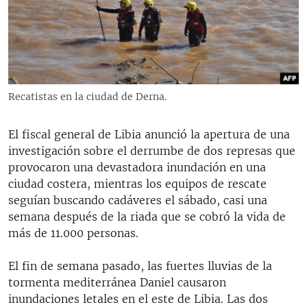
RADIO MARTÍ
ESPECIALES
MULTIMEDIA
ESPECIALES
EDITORIALES
LA REALIDAD DE LA VIVIENDA EN CUBA
Recatistas en la ciudad de Derna.
SER VIEJO EN CUBA
SÍGUENOS
El fiscal general de Libia anunció la apertura de una
KENTU-CUBANO
investigación sobre el derrumbe de dos represas que
LOS SANTOS DE HIALEAH
provocaron una devastadora inundación en una
ciudad costera, mientras los equipos de rescate
DESINFORMACIÓN RUSA EN AMÉRICA LATINA
seguían buscando cadáveres el sábado, casi una
LA INVASIÓN DE RUSIA A UCRANIA
semana después de la riada que se cobró la vida de
más de 11.000 personas.
El fin de semana pasado, las fuertes lluvias de la
tormenta mediterránea Daniel causaron
inundaciones letales en el este de Libia. Las dos