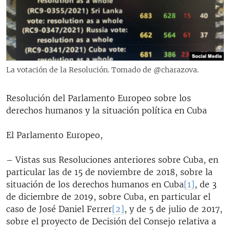
RADIO MARTÍ
ESPECIALES
MULTIMEDIA
ESPECIALES
EDITORIALES
LA REALIDAD DE LA VIVIENDA EN CUBA
La votación de la Resolución. Tomado de @charazova.
SER VIEJO EN CUBA
SÍGUENOS
Resolución del Parlamento Europeo sobre los
KENTU-CUBANO
derechos humanos y la situación política en Cuba
LOS SANTOS DE HIALEAH
El Parlamento Europeo,
DESINFORMACIÓN RUSA EN AMÉRICA LATINA
LA INVASIÓN DE RUSIA A UCRANIA
– Vistas sus Resoluciones anteriores sobre Cuba, en
particular las de 15 de noviembre de 2018, sobre la
situación de los derechos humanos en Cuba
[1]
, de 3
de diciembre de 2019, sobre Cuba, en particular el
caso de José Daniel Ferrer
[2]
, y de 5 de julio de 2017,
sobre el proyecto de Decisión del Consejo relativa a