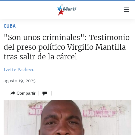
Enlaces
de
accesibilidad
CUBA
TITULARES
Ir
"Son unos criminales": Testimonio
al
CUBA
del preso político Virgilio Mantilla
contenido
ESTADOS UNIDOS
principal
CUBA
tras salir de la cárcel
Ir
AMÉRICA LATINA
DERECHOS HUMANOS
ESTADOS UNIDOS
a
Ivette Pacheco
INMIGRACIÓN
la
#11JCUBA, 5 AÑOS DESPUÉS
AMÉRICA 250
agosto 19, 2025
navegación
MUNDO
INFORME DEL DEPARTAMENTO DE ESTADO DE EEUU
principal
SOBRE CUBA
Compartir
DEPORTES
Ir
a
ARTE Y ENTRETENIMIENTO
la
OPINIÓN GRÁFICA
búsqueda
AUDIOVISUALES MARTÍ