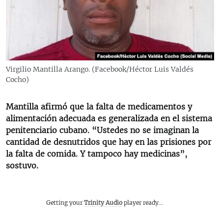
RADIO MARTÍ
ESPECIALES
MULTIMEDIA
ESPECIALES
EDITORIALES
LA REALIDAD DE LA VIVIENDA EN CUBA
Virgilio Mantilla Arango. (Facebook/Héctor Luis Valdés
Cocho)
SER VIEJO EN CUBA
SÍGUENOS
KENTU-CUBANO
Mantilla afirmó que la falta de medicamentos y
LOS SANTOS DE HIALEAH
alimentación adecuada es generalizada en el sistema
penitenciario cubano. “Ustedes no se imaginan la
DESINFORMACIÓN RUSA EN AMÉRICA LATINA
cantidad de desnutridos que hay en las prisiones por
LA INVASIÓN DE RUSIA A UCRANIA
la falta de comida. Y tampoco hay medicinas”,
sostuvo.
Getting your
Trinity Audio
player ready...