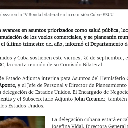
abezaron la IV Ronda bilateral en la comisión Cuba-EEUU.
 avances en asuntos priorizados como salud pública, luc
anudación de los vuelos comerciales, y se planearán reu
 el último trimestre del año, informó el Departamento d
nidos y Cuba sostienen este viernes, 30 de septiembre, 
, la cuarta reunión de su Comisión Bilateral.
de Estado Adjunta interina para Asuntos del Hemisferio 
Aponte,
y el Jefe de Personal y Director de Planeamiento 
la delegación de Estados Unidos. El Encargado de Negoci
rentis
y el Subsecretario Adjunto
John Creamer
, también
 los Estados Unidos.
La delegación cubana estará enc
Josefina Vidal, Directora General