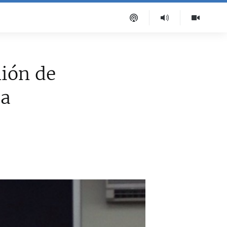
ión de
ba