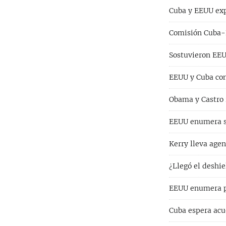
Cuba y EEUU exp
Comisión Cuba-E
Sostuvieron EEU
EEUU y Cuba con
Obama y Castro 
EEUU enumera s
Kerry lleva ag
¿Llegó el desh
EEUU enumera pr
Cuba espera acu