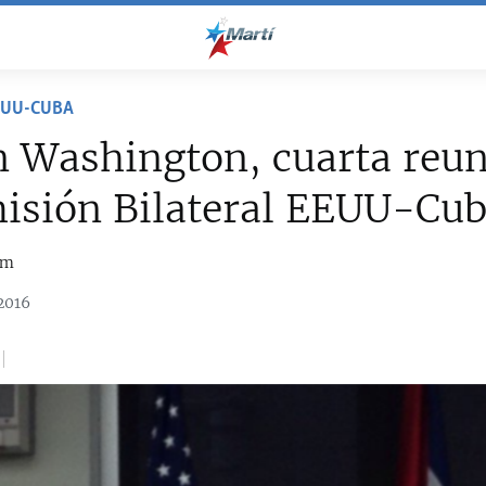
EUU-CUBA
 Washington, cuarta reun
isión Bilateral EEUU-Cu
om
2016