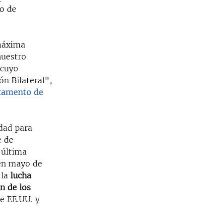
io de
 máxima
nuestro
 cuyo
n Bilateral",
tamento de
dad para
e de
 última
 en mayo de
 la
lucha
n de los
e EE.UU. y