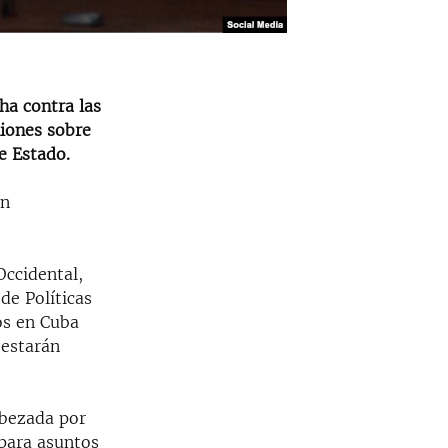
ha contra las
niones sobre
e Estado.
en
Occidental,
de Políticas
os en Cuba
 estarán
abezada por
 para asuntos