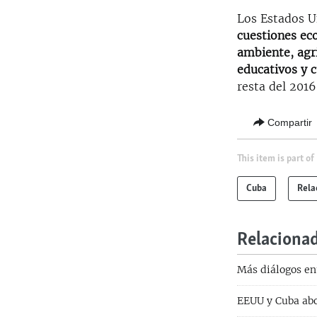
Los Estados U
cuestiones ec
ambiente, agri
educativos y c
resta del 2016
Compartir
This item is part of
Cuba
Rela
Relaciona
Más diálogos en
EEUU y Cuba abo