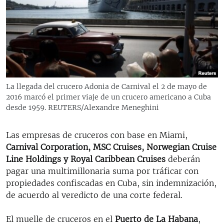
RADIO MARTÍ
ESPECIALES
MULTIMEDIA
ESPECIALES
EDITORIALES
LA REALIDAD DE LA VIVIENDA EN CUBA
SER VIEJO EN CUBA
La llegada del crucero Adonia de Carnival el 2 de mayo de
SÍGUENOS
2016 marcó el primer viaje de un crucero americano a Cuba
KENTU-CUBANO
desde 1959. REUTERS/Alexandre Meneghini
LOS SANTOS DE HIALEAH
Las empresas de cruceros con base en Miami,
DESINFORMACIÓN RUSA EN AMÉRICA LATINA
Carnival Corporation, MSC Cruises, Norwegian Cruise
LA INVASIÓN DE RUSIA A UCRANIA
Line Holdings y Royal Caribbean Cruises
deberán
pagar una multimillonaria suma por tráficar con
propiedades confiscadas en Cuba, sin indemnización,
de acuerdo al veredicto de una corte federal.
El muelle de cruceros en el
Puerto de La Habana
,