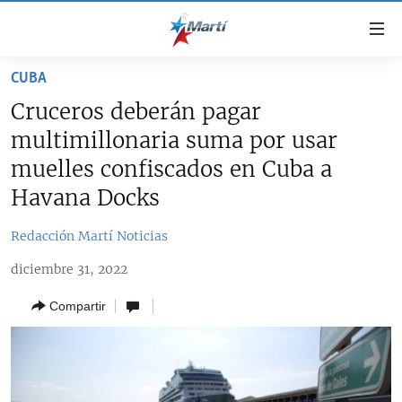
Enlaces
de
accesibilidad
CUBA
TITULARES
Ir
Cruceros deberán pagar
al
CUBA
multimillonaria suma por usar
contenido
ESTADOS UNIDOS
principal
CUBA
muelles confiscados en Cuba a
Ir
AMÉRICA LATINA
Havana Docks
DERECHOS HUMANOS
ESTADOS UNIDOS
a
INMIGRACIÓN
la
#11JCUBA, 5 AÑOS DESPUÉS
AMÉRICA 250
Redacción Martí Noticias
navegación
MUNDO
INFORME DEL DEPARTAMENTO DE ESTADO DE EEUU
principal
diciembre 31, 2022
SOBRE CUBA
DEPORTES
Ir
Compartir
a
ARTE Y ENTRETENIMIENTO
la
OPINIÓN GRÁFICA
búsqueda
AUDIOVISUALES MARTÍ