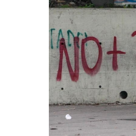
RADIO MARTÍ
ESPECIALES
MULTIMEDIA
ESPECIALES
EDITORIALES
LA REALIDAD DE LA VIVIENDA EN
CUBA
SER VIEJO EN CUBA
KENTU-CUBANO
LOS SANTOS DE HIALEAH
DESINFORMACIÓN RUSA EN
AMÉRICA LATINA
LA INVASIÓN DE RUSIA A UCRANIA