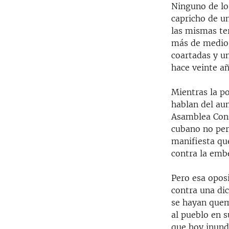
Ninguno de los
capricho de un
las mismas ter
más de medio 
coartadas y un
hace veinte añ
Mientras la po
hablan del au
Asamblea Const
cubano no perc
manifiesta qu
contra la emb
Pero esa opos
contra una di
se hayan quem
al pueblo en s
que hoy inunda