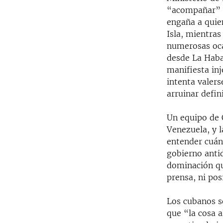
“acompañar” a
engaña a quie
Isla, mientras
numerosas oca
desde La Haba
manifiesta in
intenta valers
arruinar defin
Un equipo de 
Venezuela, y l
entender cuán
gobierno anti
dominación que
prensa, ni pos
Los cubanos s
que “la cosa a