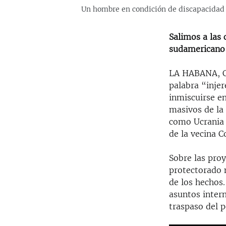
Un hombre en condición de discapacidad 
Salimos a las 
sudamericano
LA HABANA, Cu
palabra “inje
inmiscuirse e
masivos de la 
como Ucrania y
de la vecina C
Sobre las pro
protectorado m
de los hechos
asuntos inter
traspaso del 