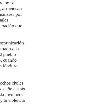
y, por el
, atraviesan
nsulares por
uales
a nación que
 comunicación
amado a la
El pueblo
o, cuando
ás Maduro
echos civiles
es años atrás
la involucra
y la violencia