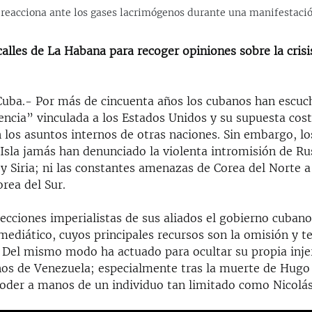
reacciona ante los gases lacrimógenos durante una manifestació
calles de La Habana para recoger opiniones sobre la crisis
ba.- Por más de cincuenta años los cubanos han escuc
rencia” vinculada a los Estados Unidos y su supuesta co
n los asuntos internos de otras naciones. Sin embargo, l
Isla jamás han denunciado la violenta intromisión de Ru
 Siria; ni las constantes amenazas de Corea del Norte a
orea del Sur.
yecciones imperialistas de sus aliados el gobierno cuban
ediático, cuyos principales recursos son la omisión y t
. Del mismo modo ha actuado para ocultar su propia inje
nos de Venezuela; especialmente tras la muerte de Hugo
poder a manos de un individuo tan limitado como Nicolá