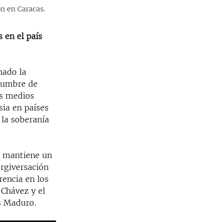
n en Caracas.
 en el país
hado la
stumbre de
os medios
sia en países
 la soberanía
o mantiene un
ergiversación
rencia en los
 Chávez y el
s Maduro.