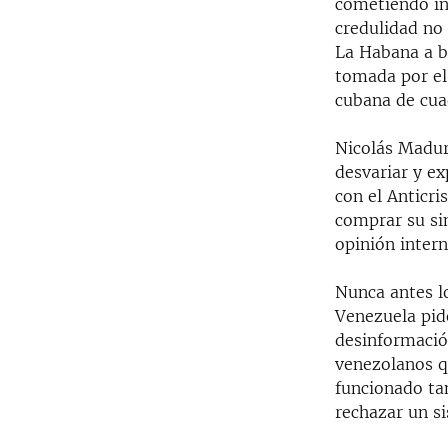
cometiendo in
credulidad no
La Habana a b
tomada por el
cubana de cuad
Nicolás Madur
desvariar y e
con el Anticri
comprar su sim
opinión intern
Nunca antes l
Venezuela pide
desinformación
venezolanos q
funcionado ta
rechazar un s