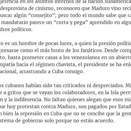
jerencia en los asuntos internos de la nación sudameric
 desprovista de cinismo, reconocen que Maduro vino rec
uscar algún “consejito”; pero todo el mundo sabe que c
 mandatario parece un “corta y pega” aprendido en algu
ros políticos.
o es un hombre de pocas luces, a quien la presión políti
xpresarse como el más bruto de los fanáticos. Desde com
sto, hasta prometer casas a los venezolanos en un abiert
patía hacia el régimen chavista, el presidente se ha en
acional, arrastrando a Cuba consigo.
os cubanos habían sido tan criticados ni despreciados. M
 a gritos que se vayan los colaboradores, en la Isla perv
 y la indiferencia. No faltan quienes alegan que esos mi
ue hoy protestan contra Maduro, son pagados por Estad
n bien la represión en Cuba que no se concibe que la ge
istema de gobierno solo porque no están acuerdo.