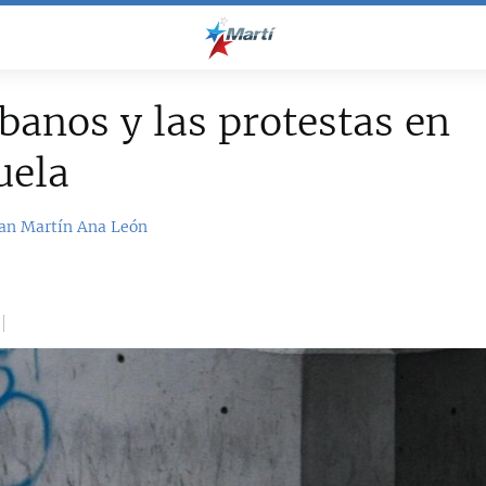
banos y las protestas en
uela
an Martín
Ana León