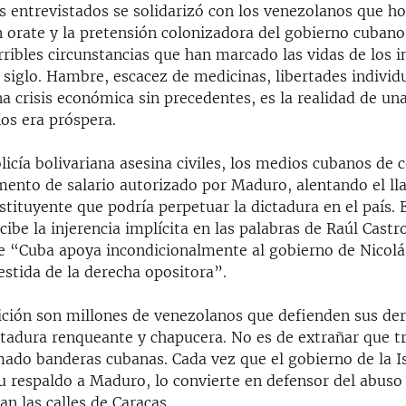
 entrevistados se solidarizó con los venezolanos que ho
 orate y la pretensión colonizadora del gobierno cubano
ribles circunstancias que han marcado las vidas de los i
siglo. Hambre, escacez de medicinas, libertades individ
a crisis económica sin precedentes, es la realidad de un
os era próspera.
licía bolivariana asesina civiles, los medios cubanos de
mento de salario autorizado por Maduro, alentando el ll
ituyente que podría perpetuar la dictadura en el país. 
ibe la injerencia implícita en las palabras de Raúl Castr
e “Cuba apoya incondicionalmente al gobierno de Nicol
estida de la derecha opositora”.
ición son millones de venezolanos que defienden sus der
ctadura renqueante y chapucera. No es de extrañar que tr
ado banderas cubanas. Cada vez que el gobierno de la Is
u respaldo a Maduro, lo convierte en defensor del abuso 
n las calles de Caracas.