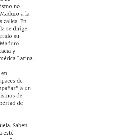
mismo no
 Maduro a la
 calles. En
a se dirige
rtido su
e Maduro
racia y
mérica Latina.
 en
capaces de
mpañar” a un
nismos de
ibertad de
uela. Saben
a esté