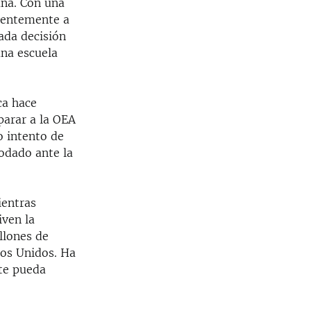
ana. Con una
ientemente a
ada decisión
na escuela
ca hace
parar a la OEA
o intento de
lodado ante la
ientras
iven la
llones de
os Unidos. Ha
nte pueda