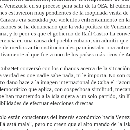
 Venezuela en su proceso para salir de la OEA. El eufe
nes estuvieron muy pendientes de la inopinada visita de
 Caracas era sacudida por violentos enfrentamiento en las
siones se ha denunciado que la vida política de Venezuel
na, y lo peor es que el gobierno de Raúl Castro ha conve
jerencia en una causa del pueblo cubano, sin admitir qu
e de medios anticonstitucionales para instalar una autoc
itivamente al que fuera uno de los países más ricos de A
CubaNet conversó con los cubanos acerca de la situación
a verdad es que nadie sabe nada, ni le importa. No son 
to daño hace a la imagen internacional de Cuba el “aco
democrático que aplica, con sospechosa similitud, meca
 han mantenido a la Isla sujeta a un solo partido, sin l
ibilidades de efectuar elecciones directas.
olo están conscientes del interés económico hacia Venez
llá está mala”, pero no creen que el alto mando de la Isl