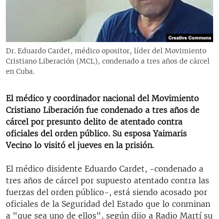
RADIO MARTÍ
ESPECIALES
MULTIMEDIA
ESPECIALES
Dr. Eduardo Cardet, médico opositor, líder del Movimiento
EDITORIALES
Cristiano Liberación (MCL), condenado a tres años de cárcel
LA REALIDAD DE LA VIVIENDA EN CUBA
en Cuba.
SER VIEJO EN CUBA
SÍGUENOS
KENTU-CUBANO
El médico y coordinador nacional del Movimiento
Cristiano Liberación fue condenado a tres años de
LOS SANTOS DE HIALEAH
cárcel por presunto delito de atentado contra
DESINFORMACIÓN RUSA EN AMÉRICA LATINA
oficiales del orden público. Su esposa Yaimaris
Vecino lo visitó el jueves en la prisión.
LA INVASIÓN DE RUSIA A UCRANIA
El médico disidente Eduardo Cardet, -condenado a
tres años de cárcel por supuesto atentado contra las
fuerzas del orden público-, está siendo acosado por
oficiales de la Seguridad del Estado que lo conminan
a "que sea uno de ellos", según dijo a Radio Martí su