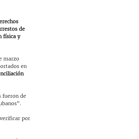
Derechos
rrestos de
 física y
e marzo
portados en
ciliación
s fueron de
cubanos".
erificar por