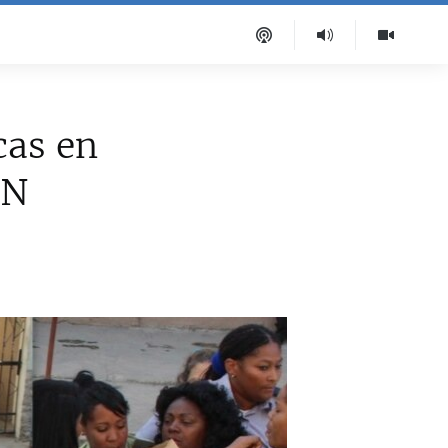
cas en
RN