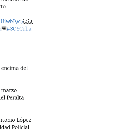
to.
QlUjwbI9c7
🇨🇺
o
🆘
#SOSCuba
r encima del
e marzo
el Peralta
ntonio López
idad Policial