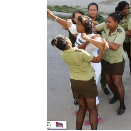
RADIO MARTÍ
ESPECIALES
MULTIMEDIA
ESPECIALES
EDITORIALES
LA REALIDAD DE LA VIVIENDA EN
CUBA
SER VIEJO EN CUBA
KENTU-CUBANO
LOS SANTOS DE HIALEAH
DESINFORMACIÓN RUSA EN
AMÉRICA LATINA
LA INVASIÓN DE RUSIA A UCRANIA