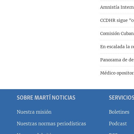
Amnistía Interna
CCDHR sigue "co
Comisión Cuban
En escalada la r
Panorama de de
Médico opositor
SOBRE MARTÍ NOTICIAS
SERVICIO
Nuestra misión
Boletines
Nuestras normas periodísticas
Podcast
SÍGUENOS