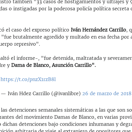
gistró también "33 casos de hostigamientos y ultrajes y 
adas o instigadas por la poderosa policía política secreta 
có el caso del expreso político
Iván Hernández Carrillo
, 
"fue brutalmente agredido y multado en esa fecha por 
erpo represivo".
altó el informe-, "fue detenida, maltratada y severame
dre y
Dama de Blanco, Asunción Carrillo".
https://t.co/pnzX1rzB8l
— Iván Hdez Carrillo (@ivanlibre)
26 de marzo de 2018
 las detenciones semanales sistemáticas a las que son s
grantes del movimiento Damas de Blanco, en varias provin
o dichas detenciones bajo condiciones inhumanas y degra
ición arbitraria de viaje al extranjero de opositores que