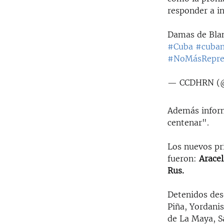
responder a in
Damas de Blan
#Cuba
#cuba
#NoMásRepre
— CCDHRN (@
Además inform
centenar".
Los nuevos pr
fueron:
Aracel
Rus.
Detenidos des
Piña, Yordanis
de La Maya, S