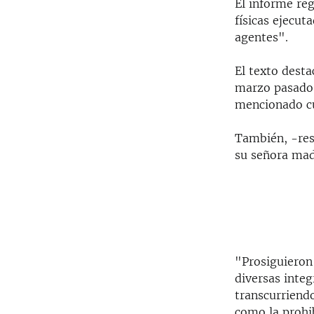
El informe re
físicas ejecut
agentes".
El texto desta
marzo pasado 
mencionado cu
También, -res
su señora ma
"Prosiguieron
diversas inte
transcurriend
como la prohib