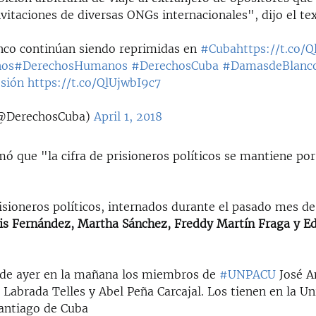
vitaciones de diversas ONGs internacionales", dijo el tex
co continúan siendo reprimidas en
#Cuba
https://t.co/
nos
#DerechosHumanos
#DerechosCuba
#DamasdeBlanc
sión
https://t.co/QlUjwbI9c7
DerechosCuba)
April 1, 2018
ó que "la cifra de prisioneros políticos se mantiene po
isioneros políticos, internados durante el pasado mes d
is Fernández, Martha Sánchez, Freddy Martín Fraga y Ed
de ayer en la mañana los miembros de
#UNPACU
José A
 Labrada Telles y Abel Peña Carcajal. Los tienen en la Un
antiago de Cuba