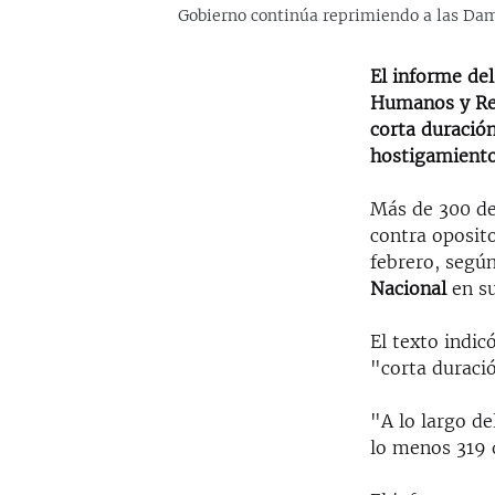
Gobierno continúa reprimiendo a las Dam
El informe de
Humanos y Rec
corta duración
hostigamiento
Más de 300 de
contra oposito
febrero, segú
Nacional
en su
El texto indic
"corta duració
"A lo largo d
lo menos 319 d