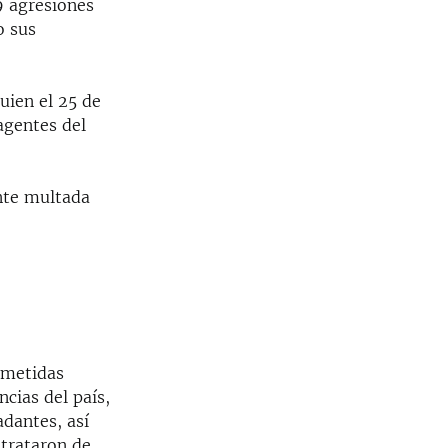
9 agresiones
o sus
quien el 25 de
agentes del
nte multada
ometidas
cias del país,
dantes, así
 trataron de