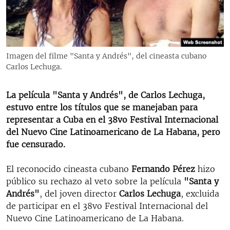
RADIO MARTÍ
ESPECIALES
MULTIMEDIA
ESPECIALES
Imagen del filme "Santa y Andrés", del cineasta cubano
EDITORIALES
LA REALIDAD DE LA VIVIENDA EN CUBA
Carlos Lechuga.
SER VIEJO EN CUBA
SÍGUENOS
La película "Santa y Andrés", de Carlos Lechuga,
KENTU-CUBANO
estuvo entre los títulos que se manejaban para
representar a Cuba en el 38vo Festival Internacional
LOS SANTOS DE HIALEAH
del Nuevo Cine Latinoamericano de La Habana, pero
DESINFORMACIÓN RUSA EN AMÉRICA LATINA
fue censurado.
LA INVASIÓN DE RUSIA A UCRANIA
El reconocido cineasta cubano
Fernando Pérez
hizo
público su rechazo al veto sobre la película
"Santa y
Andrés"
, del joven director
Carlos Lechuga
, excluida
de participar en el 38vo Festival Internacional del
Nuevo Cine Latinoamericano de La Habana.