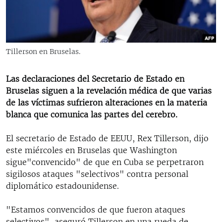
RADIO MARTÍ
ESPECIALES
MULTIMEDIA
ESPECIALES
Tillerson en Bruselas.
EDITORIALES
LA REALIDAD DE LA VIVIENDA EN CUBA
Las declaraciones del Secretario de Estado en
SER VIEJO EN CUBA
SÍGUENOS
Bruselas siguen a la revelación médica de que varias
KENTU-CUBANO
de las víctimas sufrieron alteraciones en la materia
blanca que comunica las partes del cerebro.
LOS SANTOS DE HIALEAH
DESINFORMACIÓN RUSA EN AMÉRICA LATINA
El secretario de Estado de EEUU, Rex Tillerson, dijo
este miércoles en Bruselas que Washington
LA INVASIÓN DE RUSIA A UCRANIA
sigue"convencido" de que en Cuba se perpetraron
sigilosos ataques "selectivos" contra personal
diplomático estadounidense.
"Estamos convencidos de que fueron ataques
selectivos", aseguró Tillerson en una rueda de