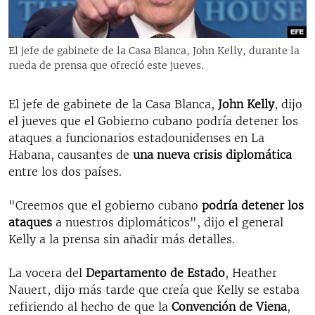
RADIO MARTÍ
ESPECIALES
El jefe de gabinete de la Casa Blanca, John Kelly, durante la
MULTIMEDIA
ESPECIALES
rueda de prensa que ofreció este jueves.
EDITORIALES
LA REALIDAD DE LA VIVIENDA EN CUBA
El jefe de gabinete de la Casa Blanca,
John Kelly
, dijo
SER VIEJO EN CUBA
el jueves que el Gobierno cubano podría detener los
SÍGUENOS
ataques a funcionarios estadounidenses en La
KENTU-CUBANO
Habana, causantes de
una nueva crisis diplomática
LOS SANTOS DE HIALEAH
entre los dos países.
DESINFORMACIÓN RUSA EN AMÉRICA LATINA
"Creemos que el gobierno cubano
podría detener los
LA INVASIÓN DE RUSIA A UCRANIA
ataques
a nuestros diplomáticos", dijo el general
Kelly a la prensa sin añadir más detalles.
La vocera del
Departamento de Estado
, Heather
Nauert, dijo más tarde que creía que Kelly se estaba
refiriendo al hecho de que la
Convención de Viena
,