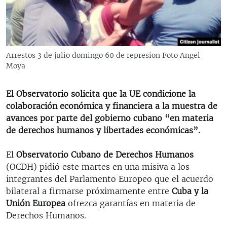
RADIO MARTÍ
ESPECIALES
MULTIMEDIA
ESPECIALES
Arrestos 3 de julio domingo 60 de represion Foto Angel
EDITORIALES
LA REALIDAD DE LA VIVIENDA EN CUBA
Moya
SER VIEJO EN CUBA
SÍGUENOS
El Observatorio solicita que la UE condicione la
KENTU-CUBANO
colaboración económica y financiera a la muestra de
avances por parte del gobierno cubano “en materia
LOS SANTOS DE HIALEAH
de derechos humanos y libertades económicas”.
DESINFORMACIÓN RUSA EN AMÉRICA LATINA
El
Observatorio Cubano de Derechos Humanos
LA INVASIÓN DE RUSIA A UCRANIA
(OCDH) pidió este martes en una misiva a los
integrantes del Parlamento Europeo que el acuerdo
bilateral a firmarse próximamente entre
Cuba y la
Unión Europea
ofrezca garantías en materia de
Derechos Humanos.