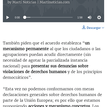
by
Martí Noticias | Martinoticias.com
No media source currently available
0:00
1:58
Descargar
También piden que el acuerdo establezca “
un
mecanismo permanente
al que los ciudadanos o las
agrupaciones puedan acudir directamente (sin
necesidad de agotar la parcializada instancia
nacional) para
presentar sus denuncias sobre
violaciones de derechos humanos
y de los principios
democráticos”.
“Esta vez no podemos conformarnos con meras
declaraciones generales sobre derechos humanos de
parte de la Unión Europea; es por ello que estamos
proponiendo
acciones y mecanismo concretos
. Los