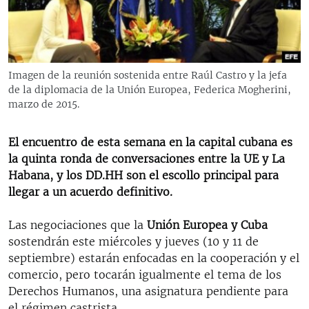
RADIO MARTÍ
ESPECIALES
MULTIMEDIA
ESPECIALES
Imagen de la reunión sostenida entre Raúl Castro y la jefa
EDITORIALES
LA REALIDAD DE LA VIVIENDA EN CUBA
de la diplomacia de la Unión Europea, Federica Mogherini,
marzo de 2015.
SER VIEJO EN CUBA
SÍGUENOS
KENTU-CUBANO
El encuentro de esta semana en la capital cubana es
la quinta ronda de conversaciones entre la UE y La
LOS SANTOS DE HIALEAH
Habana, y los DD.HH son el escollo principal para
DESINFORMACIÓN RUSA EN AMÉRICA LATINA
llegar a un acuerdo definitivo.
LA INVASIÓN DE RUSIA A UCRANIA
Las negociaciones que la
Unión Europea y Cuba
sostendrán este miércoles y jueves (10 y 11 de
septiembre) estarán enfocadas en la cooperación y el
comercio, pero tocarán igualmente el tema de los
Derechos Humanos, una asignatura pendiente para
el régimen castrista.