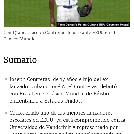
RADIO MARTÍ
ESPECIALES
MULTIMEDIA
ESPECIALES
Con 17 años, Joseph Contreras debutó ante EEUU en el
EDITORIALES
LA REALIDAD DE LA VIVIENDA EN CUBA
Clásico Mundial.
SER VIEJO EN CUBA
SÍGUENOS
Sumario
KENTU-CUBANO
LOS SANTOS DE HIALEAH
Joseph Contreras, de 17 años e hijo del ex
DESINFORMACIÓN RUSA EN AMÉRICA LATINA
lanzador cubano José Ariel Contreras, debutó
LA INVASIÓN DE RUSIA A UCRANIA
con Brasil en el Clásico Mundial de Béisbol
enfrentando a Estados Unidos.
Considerado uno de los mejores lanzadores
escolares en EEUU, ya está comprometido con la
Universidad de Vanderbilt y representado por