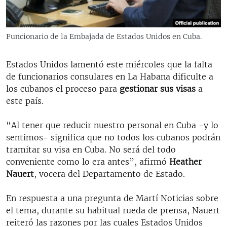
RADIO MARTÍ
ESPECIALES
Funcionario de la Embajada de Estados Unidos en Cuba.
MULTIMEDIA
ESPECIALES
EDITORIALES
Estados Unidos lamentó este miércoles que la falta
LA REALIDAD DE LA VIVIENDA EN CUBA
de funcionarios consulares en La Habana dificulte a
SER VIEJO EN CUBA
los cubanos el proceso para
gestionar sus visas
a
SÍGUENOS
este país.
KENTU-CUBANO
LOS SANTOS DE HIALEAH
“Al tener que reducir nuestro personal en Cuba -y lo
sentimos- significa que no todos los cubanos podrán
DESINFORMACIÓN RUSA EN AMÉRICA LATINA
tramitar su visa en Cuba. No será del todo
LA INVASIÓN DE RUSIA A UCRANIA
conveniente como lo era antes”, afirmó
Heather
Nauert
, vocera del Departamento de Estado.
En respuesta a una pregunta de Martí Noticias sobre
el tema, durante su habitual rueda de prensa, Nauert
reiteró las razones por las cuales Estados Unidos