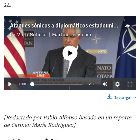
24.
Ataques sónicos a diplomáticos estadounidenses en Cuba generan más reacciones
by
Martí Noticias | Martinoticias.com
No media source currently available
Auto
0:00
2:55
144p
Descargar
270p
Auto
144p
270p
360p
[Redactado por Pablo Alfonso basado en un reporte
360p
de Carmen María Rodríguez]
480p
480p