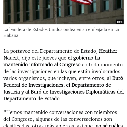
RADIO MARTÍ
ESPECIALES
MULTIMEDIA
ESPECIALES
La bandera de Estados Unidos ondea en su embajada en La
EDITORIALES
Habana.
LA REALIDAD DE LA VIVIENDA EN CUBA
SER VIEJO EN CUBA
La portavoz del Departamento de Estado
,
Heather
SÍGUENOS
KENTU-CUBANO
Nauert
, dijo este jueves que
el gobierno ha
mantenido informado al Congreso
en todo momento
LOS SANTOS DE HIALEAH
de las investigaciones en las que están involucrados
DESINFORMACIÓN RUSA EN AMÉRICA LATINA
varios organismos, que incluyen, entre otros, al
Buró
Federal de Investigaciones, el Departamento de
LA INVASIÓN DE RUSIA A UCRANIA
Justicia y al Buró de Investigaciones Diplomáticas del
Departamento de Estado
.
“Hemos mantenido conversaciones con miembros
del Congreso, algunas de las conversaciones son
clasificadas, otras más abiertas, así que,
no sé cuáles