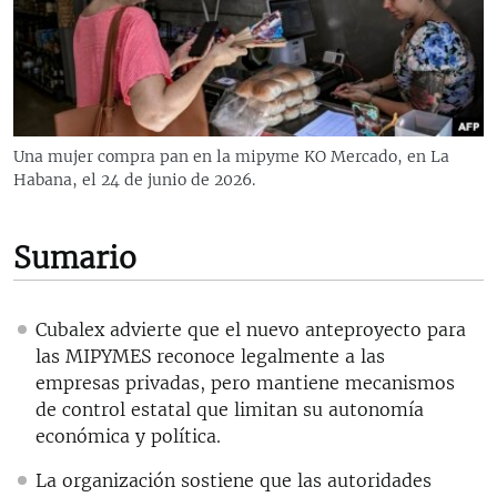
RADIO MARTÍ
ESPECIALES
MULTIMEDIA
ESPECIALES
EDITORIALES
LA REALIDAD DE LA VIVIENDA EN CUBA
Una mujer compra pan en la mipyme KO Mercado, en La
Habana, el 24 de junio de 2026.
SER VIEJO EN CUBA
SÍGUENOS
KENTU-CUBANO
Sumario
LOS SANTOS DE HIALEAH
DESINFORMACIÓN RUSA EN AMÉRICA LATINA
Cubalex advierte que el nuevo anteproyecto para
LA INVASIÓN DE RUSIA A UCRANIA
las MIPYMES reconoce legalmente a las
empresas privadas, pero mantiene mecanismos
de control estatal que limitan su autonomía
económica y política.
La organización sostiene que las autoridades