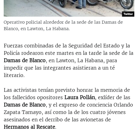
RADIO MARTÍ
ESPECIALES
Operativo policial alrededor de la sede de las Damas de
MULTIMEDIA
ESPECIALES
Blanco, en Lawton, La Habana.
EDITORIALES
LA REALIDAD DE LA VIVIENDA EN CUBA
Fuerzas combinadas de la Seguridad del Estado y la
SER VIEJO EN CUBA
Policía rodearon este martes en la tarde la sede de la
SÍGUENOS
Damas de Blanco
, en Lawton, La Habana, para
KENTU-CUBANO
impedir que las integrantes asistieran a un té
LOS SANTOS DE HIALEAH
literario.
DESINFORMACIÓN RUSA EN AMÉRICA LATINA
Las activistas tenían previsto honrar la memoria de
LA INVASIÓN DE RUSIA A UCRANIA
los fallecidos opositores
Laura Pollán
, exlíder de las
Damas de Blanco
, y el expreso de conciencia Orlando
Zapata Tamayo, así como la de los cuatro jóvenes
asesinados en el derribo de las avionetas de
Hermanos al Rescate
.