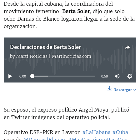
Desde la capital cubana, la coordinadora del
movimiento femenino,
Berta Soler
, dijo que solo
ocho Damas de Blanco lograron llegar a la sede de la
organización.
Declaraciones de Berta Soler
by
Martí Noticias | Martinoticias.com
No media source currently available
0:00
0:58
Descargar
Su esposo, el expreso político Angel Moya, publicó
en Twitter imágenes del operativo policial.
Operativo DSE-PNR en Lawton
#LaHabana
#Cuba
vs.sede
@DamasdBlanco
.
#MasCastrismoParaQue