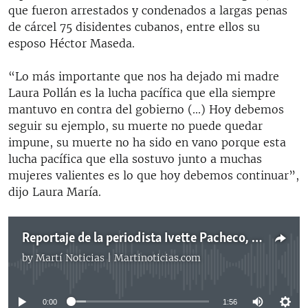
que fueron arrestados y condenados a largas penas
de cárcel 75 disidentes cubanos, entre ellos su
esposo Héctor Maseda.
“Lo más importante que nos ha dejado mi madre
Laura Pollán es la lucha pacífica que ella siempre
mantuvo en contra del gobierno (...) Hoy debemos
seguir su ejemplo, su muerte no puede quedar
impune, su muerte no ha sido en vano porque esta
lucha pacífica que ella sostuvo junto a muchas
mujeres valientes es lo que hoy debemos continuar”,
dijo Laura María.
Reportaje de la periodista Ivette Pacheco, de Radio Martí.
by
Martí Noticias | Martinoticias.com
No media source currently available
0:00
1:56