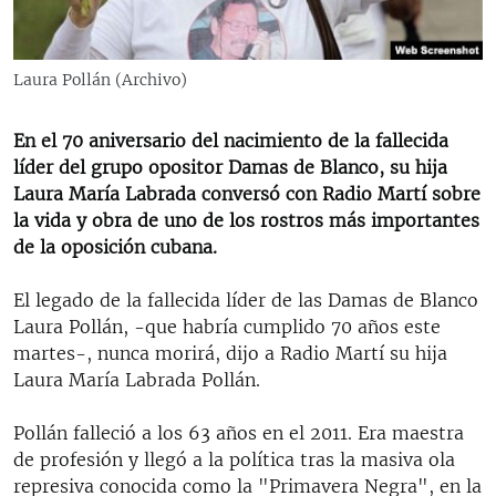
RADIO MARTÍ
ESPECIALES
Laura Pollán (Archivo)
MULTIMEDIA
ESPECIALES
EDITORIALES
En el 70 aniversario del nacimiento de la fallecida
LA REALIDAD DE LA VIVIENDA EN CUBA
líder del grupo opositor Damas de Blanco, su hija
SER VIEJO EN CUBA
Laura María Labrada conversó con Radio Martí sobre
SÍGUENOS
la vida y obra de uno de los rostros más importantes
KENTU-CUBANO
de la oposición cubana.
LOS SANTOS DE HIALEAH
El legado de la fallecida líder de las Damas de Blanco
DESINFORMACIÓN RUSA EN AMÉRICA LATINA
Laura Pollán, -que habría cumplido 70 años este
LA INVASIÓN DE RUSIA A UCRANIA
martes-, nunca morirá, dijo a Radio Martí su hija
Laura María Labrada Pollán.
Pollán falleció a los 63 años en el 2011. Era maestra
de profesión y llegó a la política tras la masiva ola
represiva conocida como la "Primavera Negra", en la