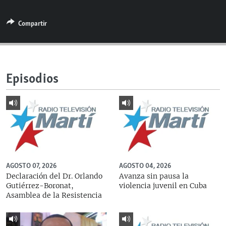
RADIO MARTÍ
Compartir
ESPECIALES
MULTIMEDIA
ESPECIALES
EDITORIALES
LA REALIDAD DE LA VIVIENDA EN CUBA
Episodios
SER VIEJO EN CUBA
SÍGUENOS
KENTU-CUBANO
LOS SANTOS DE HIALEAH
DESINFORMACIÓN RUSA EN AMÉRICA LATINA
LA INVASIÓN DE RUSIA A UCRANIA
AGOSTO 07, 2026
AGOSTO 04, 2026
Declaración del Dr. Orlando
Avanza sin pausa la
Gutiérrez-Boronat,
violencia juvenil en Cuba
Asamblea de la Resistencia