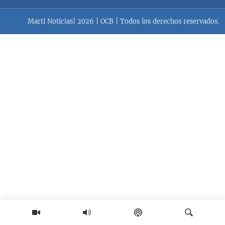
RADIO MARTÍ
Martí Noticias| 2026 | OCB | Todos los derechos reservados.
ESPECIALES
MULTIMEDIA
ESPECIALES
EDITORIALES
LA REALIDAD DE LA VIVIENDA EN CUBA
SER VIEJO EN CUBA
SÍGUENOS
KENTU-CUBANO
LOS SANTOS DE HIALEAH
DESINFORMACIÓN RUSA EN AMÉRICA LATINA
LA INVASIÓN DE RUSIA A UCRANIA