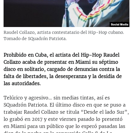
RADIO MARTÍ
ESPECIALES
MULTIMEDIA
ESPECIALES
Raudel Collazo, artista contestatario del Hip-Hop cubano.
EDITORIALES
LA REALIDAD DE LA VIVIENDA EN CUBA
Tomado de SQuadrón Patriota.
SER VIEJO EN CUBA
SÍGUENOS
Prohibido en Cuba, el artista del Hip-Hop Raudel
KENTU-CUBANO
Collazo acaba de presentar en Miami su séptimo
disco en solitario, cargado de denuncias contra la
LOS SANTOS DE HIALEAH
falta de libertades, la desesperanza y la desidia de
DESINFORMACIÓN RUSA EN AMÉRICA LATINA
las autoridades.
LA INVASIÓN DE RUSIA A UCRANIA
Telúrico y agresivo… sin medias tintas, así es
SQuadrón Patriota. El último disco en que se puso a
trabajar Raudel Collazo se titula “Desde el lado Sur”,
lo grabó en 2017 y este viernes pasado lo presentó
en Miami para un público que lo esperó pasadas las