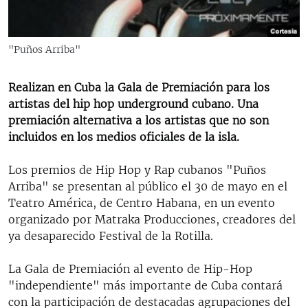
RADIO MARTÍ
ESPECIALES
"Puños Arriba"
MULTIMEDIA
ESPECIALES
EDITORIALES
Realizan en Cuba la Gala de Premiación para los
LA REALIDAD DE LA VIVIENDA EN CUBA
artistas del hip hop underground cubano. Una
SER VIEJO EN CUBA
premiación alternativa a los artistas que no son
SÍGUENOS
incluidos en los medios oficiales de la isla.
KENTU-CUBANO
LOS SANTOS DE HIALEAH
Los premios de Hip Hop y Rap cubanos "Puños
Arriba" se presentan al público el 30 de mayo en el
DESINFORMACIÓN RUSA EN AMÉRICA LATINA
Teatro América, de Centro Habana, en un evento
LA INVASIÓN DE RUSIA A UCRANIA
organizado por Matraka Producciones, creadores del
ya desaparecido Festival de la Rotilla.
La Gala de Premiación al evento de Hip-Hop
"independiente" más importante de Cuba contará
con la participación de destacadas agrupaciones del