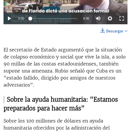
Auto
0:00
4:36
144p
Descargar
240p
Auto
144p
240p
360p
El secretario de Estado argumentó que la situación
360p
de colapso económico y social que vive la isla, a solo
480p
480p
720p
1080p
90 millas de las costas estadounidenses, también
supone una amenaza. Rubio señaló que Cuba es un
720p
"estado fallido, dirigido por amigos de nuestros
1080p
adversarios".
Sobre la ayuda humanitaria: "Estamos
preparados para hacer más"
Sobre los 100 millones de dólares en ayuda
humanitaria ofrecidos por la adinistración del