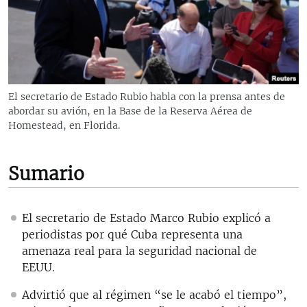
RADIO MARTÍ
ESPECIALES
MULTIMEDIA
ESPECIALES
EDITORIALES
LA REALIDAD DE LA VIVIENDA EN CUBA
El secretario de Estado Rubio habla con la prensa antes de
abordar su avión, en la Base de la Reserva Aérea de
SER VIEJO EN CUBA
SÍGUENOS
Homestead, en Florida.
KENTU-CUBANO
LOS SANTOS DE HIALEAH
Sumario
DESINFORMACIÓN RUSA EN AMÉRICA LATINA
LA INVASIÓN DE RUSIA A UCRANIA
El secretario de Estado Marco Rubio explicó a
periodistas por qué Cuba representa una
amenaza real para la seguridad nacional de
EEUU.
Advirtió que al régimen “se le acabó el tiempo”,