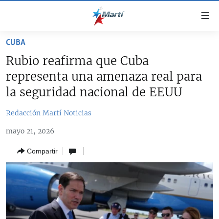
Enlaces
de
accesibilidad
CUBA
TITULARES
Ir
Rubio reafirma que Cuba
al
CUBA
representa una amenaza real para
contenido
ESTADOS UNIDOS
principal
CUBA
la seguridad nacional de EEUU
Ir
AMÉRICA LATINA
DERECHOS HUMANOS
ESTADOS UNIDOS
a
Redacción Martí Noticias
INMIGRACIÓN
la
#11JCUBA, 5 AÑOS DESPUÉS
AMÉRICA 250
mayo 21, 2026
navegación
MUNDO
INFORME DEL DEPARTAMENTO DE ESTADO DE EEUU
principal
SOBRE CUBA
Compartir
DEPORTES
Ir
a
ARTE Y ENTRETENIMIENTO
la
OPINIÓN GRÁFICA
búsqueda
AUDIOVISUALES MARTÍ