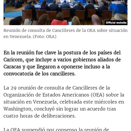
RADIO MARTÍ
ESPECIALES
MULTIMEDIA
ESPECIALES
Reunión de consulta de Cancilleres de la OEA sobre situación
EDITORIALES
en Venezuela. (Foto: OEA)
LA REALIDAD DE LA VIVIENDA EN CUBA
SER VIEJO EN CUBA
En la reunión fue clave la postura de los países del
SÍGUENOS
KENTU-CUBANO
Caricom, que incluye a varios gobiernos aliados de
Caracas y que llegaron a oponerse incluso a la
LOS SANTOS DE HIALEAH
convocatoria de los cancilleres.
DESINFORMACIÓN RUSA EN AMÉRICA LATINA
La 29 reunión de consulta de Cancilleres de la
LA INVASIÓN DE RUSIA A UCRANIA
Organización de Estados Americanos (OEA) sobre la
situación en Venezuela, celebrada este miércoles en
Washington, concluyó sin lograr un acuerdo tras
cuatro horas de deliberaciones.
La OEA suspendió por consenso la reunión de