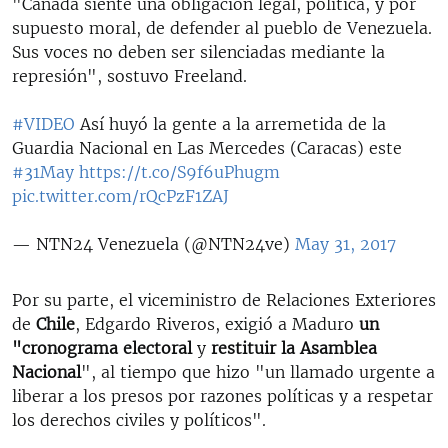
"Canadá siente una obligación legal, política, y por
supuesto moral, de defender al pueblo de Venezuela.
Sus voces no deben ser silenciadas mediante la
represión", sostuvo Freeland.
#VIDEO
Así huyó la gente a la arremetida de la
Guardia Nacional en Las Mercedes (Caracas) este
#31May
https://t.co/S9f6uPhugm
pic.twitter.com/rQcPzF1ZAJ
— NTN24 Venezuela (@NTN24ve)
May 31, 2017
Por su parte, el viceministro de Relaciones Exteriores
de
Chile
, Edgardo Riveros, exigió a Maduro
un
"cronograma electoral
y
restituir la Asamblea
Nacional
", al tiempo que hizo "un llamado urgente a
liberar a los presos por razones políticas y a respetar
los derechos civiles y políticos".