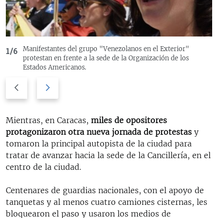
Manifestantes del grupo "Venezolanos en el Exterior"
1/6
protestan en frente a la sede de la Organización de los
Estados Americanos.
P
N
r
e
e
x
v
t
Mientras, en Caracas,
miles de opositores
i
s
protagonizaron otra nueva jornada de protestas
y
o
l
tomaron la principal autopista de la ciudad para
u
i
tratar de avanzar hacia la sede de la Cancillería, en el
s
d
centro de la ciudad.
s
e
l
Centenares de guardias nacionales, con el apoyo de
i
tanquetas y al menos cuatro camiones cisternas, les
d
bloquearon el paso y usaron los medios de