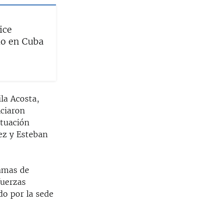
ice
io en Cuba
la Acosta,
nciaron
ituación
dez y Esteban
Damas de
fuerzas
ado por la sede