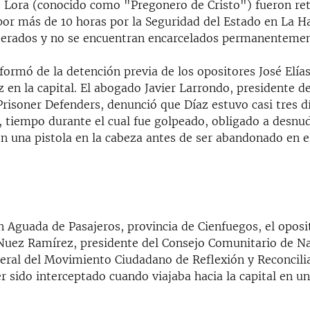
 Lora (conocido como "Pregonero de Cristo") fueron re
por más de 10 horas por la Seguridad del Estado en La Ha
iberados y no se encuentran encarcelados permanentemen
formó de la detención previa de los opositores José Elía
 en la capital. El abogado Javier Larrondo, presidente de
risoner Defenders, denunció que Díaz estuvo casi tres d
 tiempo durante el cual fue golpeado, obligado a desnu
 una pistola en la cabeza antes de ser abandonado en e
n Aguada de Pasajeros, provincia de Cienfuegos, el oposi
 Nuez Ramírez, presidente del Consejo Comunitario de N
neral del Movimiento Ciudadano de Reflexión y Reconcili
r sido interceptado cuando viajaba hacia la capital en u