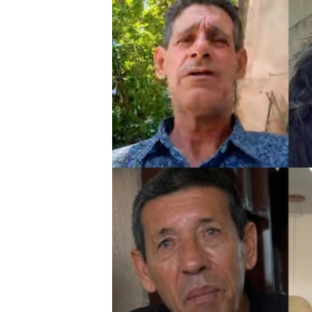
RADIO MARTÍ
ESPECIALES
MULTIMEDIA
ESPECIALES
EDITORIALES
LA REALIDAD DE LA VIVIENDA EN
CUBA
SER VIEJO EN CUBA
KENTU-CUBANO
LOS SANTOS DE HIALEAH
DESINFORMACIÓN RUSA EN
AMÉRICA LATINA
LA INVASIÓN DE RUSIA A UCRANIA