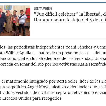
LEE TAMBIÉN
"Fue difícil celebrar" la libertad, d
Hammer sobre festejo del 4 de jul
les, las periodistas independientes Yoani Sánchez y Cami
vista Wilber Aguilar —padre de un preso político—, denu
ancia policial en los alrededores de sus viviendas. Una s
portada en Pinar del Río por los activistas Katia Hernán
 el matrimonio integrado por Berta Soler, líder de las 
xpreso político Ángel Moya, alcanzó a denunciar que las 
ndividuos vestidos de civil interceptaron el vehículo envi
e Estados Unidos para recogerlos.