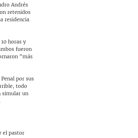
ndro Andrés
ron retenidos
la residencia
 10 horas y
 ambos fueron
tornaron "más
 Penal por sus
rrible, todo
n simular un
.
y el pastor