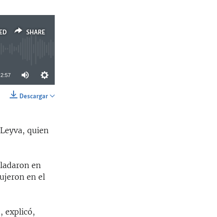
ED
SHARE
2:57
Descargar
SHARE
 Leyva, quien
sladaron en
ujeron en el
, explicó,