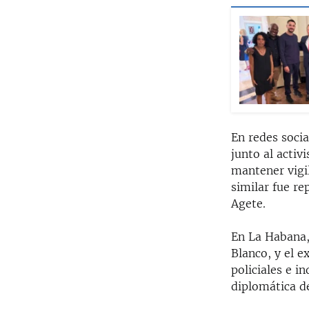
En redes socia
junto al acti
mantener vigil
similar fue re
Agete.
En La Habana,
Blanco, y el e
policiales e i
diplomática d