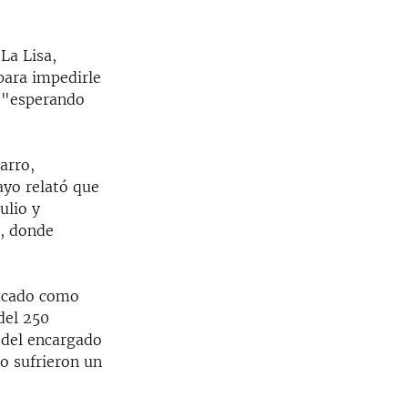
La Lisa,
para impedirle
r "esperando
arro,
ayo relató que
ulio y
o, donde
ificado como
del 250
 del encargado
 sufrieron un