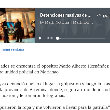
Detenciones masivas de opositores en Cuba por celebración del 4 de julio
EMB
by
Martí Noticias | Martinoticias.com
No media source currently available
0:00
en mini ventana
EMBED
ctados se encuentra el opositor Mario Alberto Hernández
na unidad policial en Marianao.
va denunció que en el lugar lo golpearon y luego lo tra
 la provincia de Artemisa, donde, según afirmó, lo introd
nudaron y le tomaron fotografías.
sieron la ropa y me volvieron a llevar para la patrulla"