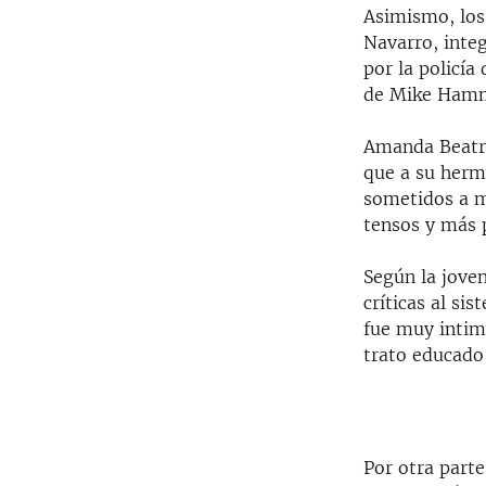
Asimismo, los
Navarro, integ
por la policía
de Mike Ham
Amanda Beatriz
que a su herm
sometidos a m
tensos y más 
Según la joven
críticas al si
fue muy intimi
trato educado 
Por otra parte