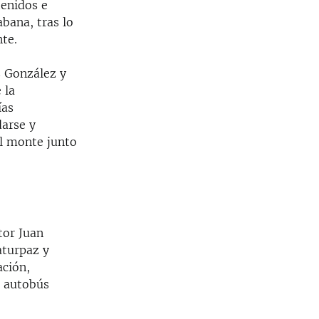
tenidos e
bana, tras lo
te.
s González y
 la
ías
darse y
l monte junto
tor Juan
aturpaz y
ación,
n autobús