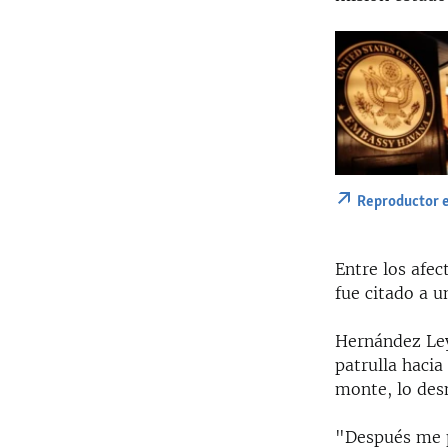
Reproductor 
Entre los afe
fue citado a u
Hernández Ley
patrulla hacia
monte, lo des
"Después me pu