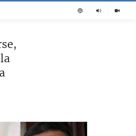
rse,
 la
a