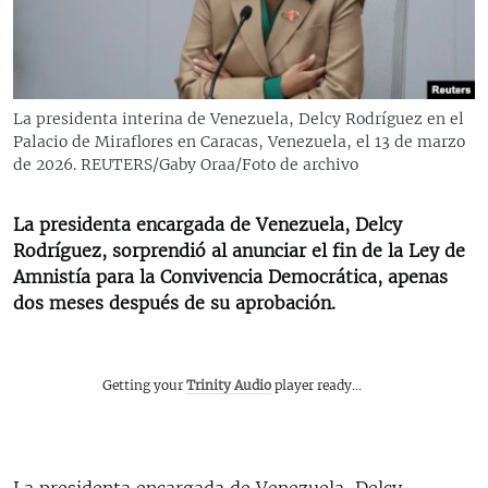
RADIO MARTÍ
ESPECIALES
MULTIMEDIA
ESPECIALES
La presidenta interina de Venezuela, Delcy Rodríguez en el
EDITORIALES
LA REALIDAD DE LA VIVIENDA EN CUBA
Palacio de Miraflores en Caracas, Venezuela, el 13 de marzo
de 2026. REUTERS/Gaby Oraa/Foto de archivo
SER VIEJO EN CUBA
SÍGUENOS
KENTU-CUBANO
La presidenta encargada de Venezuela, Delcy
Rodríguez, sorprendió al anunciar el fin de la Ley de
LOS SANTOS DE HIALEAH
Amnistía para la Convivencia Democrática, apenas
DESINFORMACIÓN RUSA EN AMÉRICA LATINA
dos meses después de su aprobación.
LA INVASIÓN DE RUSIA A UCRANIA
Getting your
Trinity Audio
player ready...
La presidenta encargada de Venezuela, Delcy