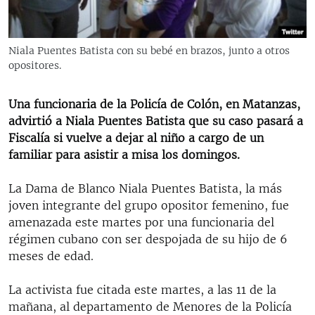
RADIO MARTÍ
ESPECIALES
Niala Puentes Batista con su bebé en brazos, junto a otros
MULTIMEDIA
ESPECIALES
opositores.
EDITORIALES
LA REALIDAD DE LA VIVIENDA EN CUBA
Una funcionaria de la Policía de Colón, en Matanzas,
SER VIEJO EN CUBA
advirtió a Niala Puentes Batista que su caso pasará a
SÍGUENOS
Fiscalía si vuelve a dejar al niño a cargo de un
KENTU-CUBANO
familiar para asistir a misa los domingos.
LOS SANTOS DE HIALEAH
La Dama de Blanco Niala Puentes Batista, la más
DESINFORMACIÓN RUSA EN AMÉRICA LATINA
joven integrante del grupo opositor femenino, fue
LA INVASIÓN DE RUSIA A UCRANIA
amenazada este martes por una funcionaria del
régimen cubano con ser despojada de su hijo de 6
meses de edad.
La activista fue citada este martes, a las 11 de la
mañana, al departamento de Menores de la Policía