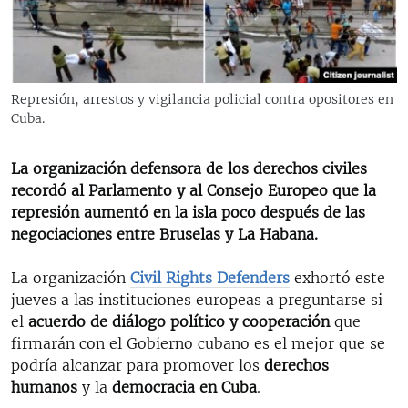
RADIO MARTÍ
ESPECIALES
MULTIMEDIA
ESPECIALES
Represión, arrestos y vigilancia policial contra opositores en
EDITORIALES
LA REALIDAD DE LA VIVIENDA EN CUBA
Cuba.
SER VIEJO EN CUBA
SÍGUENOS
La organización defensora de los derechos civiles
KENTU-CUBANO
recordó al Parlamento y al Consejo Europeo que la
represión aumentó en la isla poco después de las
LOS SANTOS DE HIALEAH
negociaciones entre Bruselas y La Habana.
DESINFORMACIÓN RUSA EN AMÉRICA LATINA
La organización
Civil Rights Defenders
exhortó este
LA INVASIÓN DE RUSIA A UCRANIA
jueves a las instituciones europeas a preguntarse si
el
acuerdo de diálogo político y cooperación
que
firmarán con el Gobierno cubano es el mejor que se
podría alcanzar para promover los
derechos
humanos
y la
democracia en Cuba
.