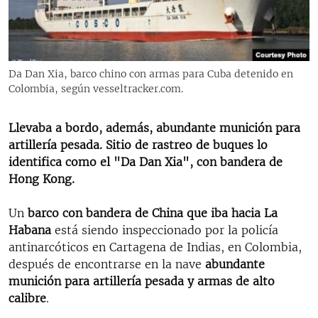
RADIO MARTÍ
ESPECIALES
MULTIMEDIA
ESPECIALES
Da Dan Xia, barco chino con armas para Cuba detenido en
EDITORIALES
Colombia, según vesseltracker.com.
LA REALIDAD DE LA VIVIENDA EN CUBA
SER VIEJO EN CUBA
Llevaba a bordo, además, abundante munición para
SÍGUENOS
KENTU-CUBANO
artillería pesada. Sitio de rastreo de buques lo
identifica como el "Da Dan Xia", con bandera de
LOS SANTOS DE HIALEAH
Hong Kong.
DESINFORMACIÓN RUSA EN AMÉRICA LATINA
Un
barco con bandera de China que iba hacia La
LA INVASIÓN DE RUSIA A UCRANIA
Habana
está siendo inspeccionado por la policía
antinarcóticos en Cartagena de Indias, en Colombia,
después de encontrarse en la nave
abundante
munición para artillería pesada y armas de alto
calibre
.